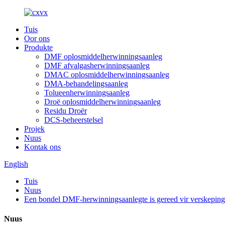
Tuis
Oor ons
Produkte
DMF oplosmiddelherwinningsaanleg
DMF afvalgasherwinningsaanleg
DMAC oplosmiddelherwinningsaanleg
DMA-behandelingsaanleg
Tolueenherwinningsaanleg
Droë oplosmiddelherwinningsaanleg
Residu Droër
DCS-beheerstelsel
Projek
Nuus
Kontak ons
English
Tuis
Nuus
Een bondel DMF-herwinningsaanlegte is gereed vir verskeping n
Nuus