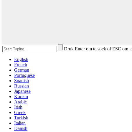
Druk Enter om te soek of ESC om t
English
French
German
Portuguese
Spanish
Russian
Japanese
Korean
Arabic
Irish
Greek
Turkish
Italian
Danish