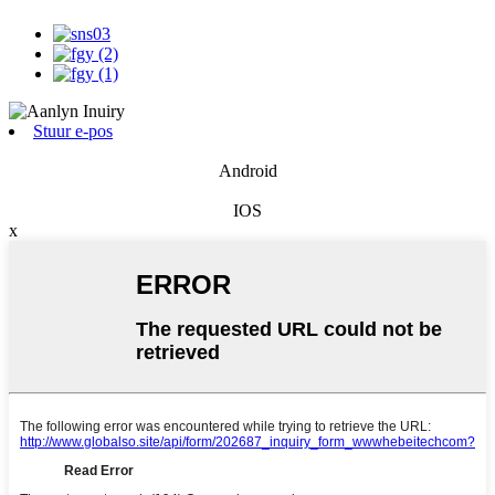
Stuur e-pos
Android
IOS
x