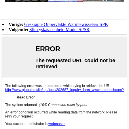
Vorige:
Geskrapte Oppervlakte Warmtewisselaar-SPK
Volgende:
Slim yskas-eenheid Model SPSR