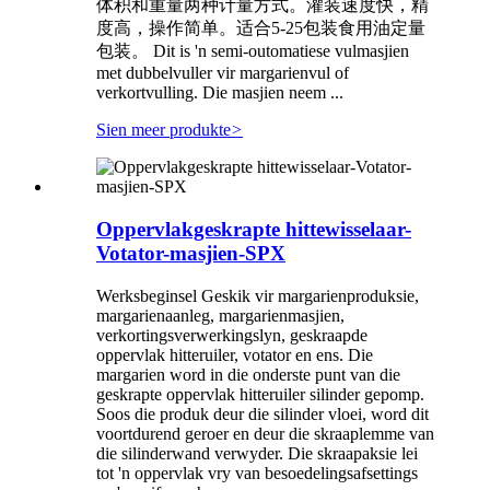
体积和重量两种计量方式。灌装速度快，精
度高，操作简单。适合5-25包装食用油定量
包装。 Dit is 'n semi-outomatiese vulmasjien
met dubbelvuller vir margarienvul of
verkortvulling. Die masjien neem ...
Sien meer produkte
>
Oppervlakgeskrapte hittewisselaar-
Votator-masjien-SPX
Werksbeginsel Geskik vir margarienproduksie,
margarienaanleg, margarienmasjien,
verkortingsverwerkingslyn, geskraapde
oppervlak hitteruiler, votator en ens. Die
margarien word in die onderste punt van die
geskrapte oppervlak hitteruiler silinder gepomp.
Soos die produk deur die silinder vloei, word dit
voortdurend geroer en deur die skraaplemme van
die silinderwand verwyder. Die skraapaksie lei
tot 'n oppervlak vry van besoedelingsafsettings