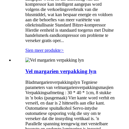
kompressor kan intelligent aangepas word
volgens die verkoelingsverbruik van die
blusmiddel, wat kan bespaar energie en voldoen
aan die behoeftes van meer variëteite van
oliekristallisasie Standard Bitzer-kompressor
Hierdie eenheid is standaard toegerus met Duitse
handelsmerk-randkompressor om probleme te
verseker gratis oper...
Sien meer produkte
>
Vel margarien verpakking lyn
Bladmargarienverpakkingslyn Tegniese
parameters van velmargarienverpakkingsmasjien
Verpakkingsafmeting : 30 * 40 * 1cm, 8 stukke
in 'n boks (pasgemaak) Vier kante word verhit en
verseël, en daar is 2 hitteseëls aan elke kant.
Outomatiese spuitalkohol Servo-intydse
outomatiese opsporing volg die sny om te
verseker dat die insnyding vertikaal is. 'n
Parallelle spanning teengewig met verstelbare
boonste en onderste laminering is ingestel.