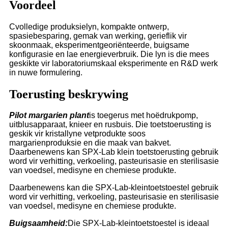
Voordeel
C
volledige produksielyn, kompakte ontwerp,
spasiebesparing, gemak van werking, gerieflik vir
skoonmaak, eksperimentgeoriënteerde, buigsame
konfigurasie en lae energieverbruik. Die lyn is die mees
geskikte vir laboratoriumskaal eksperimente en R&D werk
in nuwe formulering.
Toerusting beskrywing
Pilot margarien plant
is toegerus met hoëdrukpomp,
uitblusapparaat, knieer en rusbuis. Die toetstoerusting is
geskik vir kristallyne vetprodukte soos
margarienproduksie en die maak van bakvet.
Daarbenewens kan SPX-Lab klein toetstoerusting gebruik
word vir verhitting, verkoeling, pasteurisasie en sterilisasie
van voedsel, medisyne en chemiese produkte.
Daarbenewens kan die SPX-Lab-kleintoetstoestel gebruik
word vir verhitting, verkoeling, pasteurisasie en sterilisasie
van voedsel, medisyne en chemiese produkte.
Buigsaamheid:
Die SPX-Lab-kleintoetstoestel is ideaal