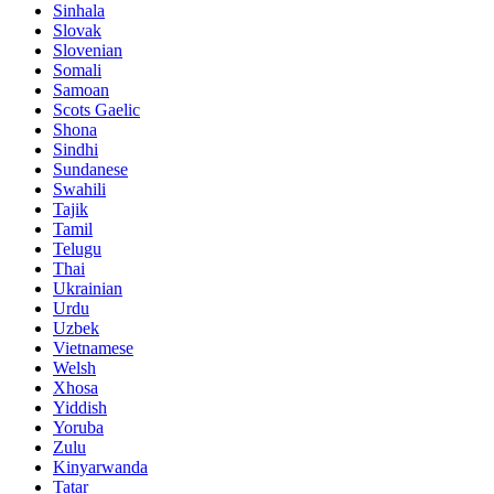
Sinhala
Slovak
Slovenian
Somali
Samoan
Scots Gaelic
Shona
Sindhi
Sundanese
Swahili
Tajik
Tamil
Telugu
Thai
Ukrainian
Urdu
Uzbek
Vietnamese
Welsh
Xhosa
Yiddish
Yoruba
Zulu
Kinyarwanda
Tatar