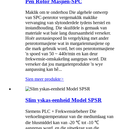
Pen Rotor Masjien-SPC
Maklik om te onderhou Die algehele ontwerp
van SPC-penrotor vergemaklik maklike
vervanging van slytonderdele tydens herstel en
instandhouding. Die skuifdele is gemaak van
materiale wat baie lang duursaamheid verseker.
Hoër asrotasiespoed In vergelyking met ander
penrotormasjiene wat in margarienmasjiene op
die mark gebruik word, het ons penrotormasjiene
'n spoed van 50 ~ 440r/min en kan deur
frekwensie-omskakeling aangepas word. Dit
verseker dat jou margarienprodukte 'n wye
aanpassing kan hê...
Sien meer produkte
>
Slim yskas-eenheid Model SPSR
Siemens PLC + Frekwensiebeheer Die
verkoelingstemperatuur van die mediumlaag van
die blusmiddel kan van -20 ℃ tot -10 ℃
aangepas word, en die uitsetkrag van die