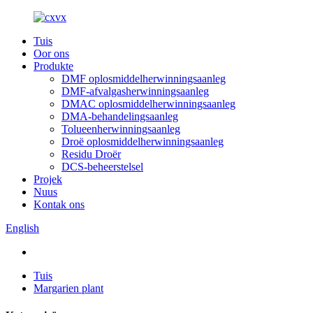
Tuis
Oor ons
Produkte
DMF oplosmiddelherwinningsaanleg
DMF-afvalgasherwinningsaanleg
DMAC oplosmiddelherwinningsaanleg
DMA-behandelingsaanleg
Tolueenherwinningsaanleg
Droë oplosmiddelherwinningsaanleg
Residu Droër
DCS-beheerstelsel
Projek
Nuus
Kontak ons
English
Tuis
Margarien plant