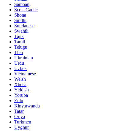
Samoan
Scots Gaelic
Shona
Sindhi
Sundanese
Swahili
Tajik
Tamil
Telugu
Thai
Ukrainian
Urdu
Uzbek
Vietnamese
Welsh
Xhosa
Yiddish
Yoruba
Zulu
Kinyarwanda
Tatar
Oriya
Turkmen
Uyghur