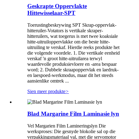
Geskrapte Oppervlakte
Hittewisselaar-SPT
Toerustingbeskrywing SPT Skrap-oppervlak-
hitteruiler-Votators is vertikale skraper-
hitteruilers, wat toegerus is met twee koaksiale
hitte-uitruiloppervlakke om die beste hitte-
uitruiling te verskaf. Hierdie reeks produkte het
die volgende voordele. 1. Die vertikale eenheid
verskaf 'n groot hitte-uitruilarea terwyl
waardevolle produksievloere en -area bespaar
word; 2. Dubbele skraapoppervlak en laedruk-
en laespoed-werkmodus, maar dit het steeds
aansienlike omtrek ...
Sien meer produkte
>
Blad Margarine Film Laminasie lyn
Vel Margarien Film Lamineringslyn Die
werksproses: Die gesnyde blokolie sal op die
verpakkingsmateriaal val, met die servomotor