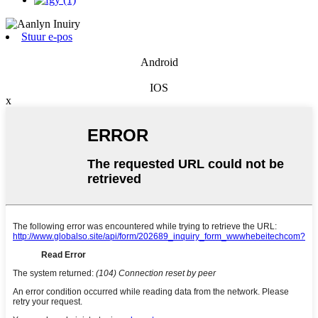
Stuur e-pos
Android
IOS
x