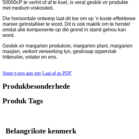
50000cP te verhit of af te koel, is veral geskik vir produkte
met medium viskositeit.
Die horisontale ontwerp laat dit toe om op 'n koste-effektiewe
manier geïnstalleer te word. Dit is ook maklik om te herstel
omdat alle komponente op die grond in stand gehou kan
word.
Geskik vir margarien produksie, margarien plant, margarien
masjien, verkort verwerking lyn, geskraap oppervlak
hitteruiler, votator en ens.
Stuur e-pos aan ons
Laai af as PDF
Produkbesonderhede
Produk Tags
Belangrikste kenmerk