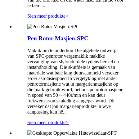
te berei ...
Sien meer produkte
>
Pen Rotor Masjien-SPC
Maklik om te onderhou Die algehele ontwerp
van SPC-penrotor vergemaklik maklike
vervanging van slytonderdele tydens herstel en
instandhouding. Die skuifdele is gemaak van
materiale wat baie lang duursaamheid verseker.
Hoër asrotasiespoed In vergelyking met ander
penrotormasjiene wat in margarienmasjiene op
die mark gebruik word, het ons penrotormasjiene
'n spoed van 50 ~ 440r/min en kan deur
frekwensie-omskakeling aangepas word. Dit
verseker dat jou margarienprodukte 'n wye
aanpassing kan hê...
Sien meer produkte
>