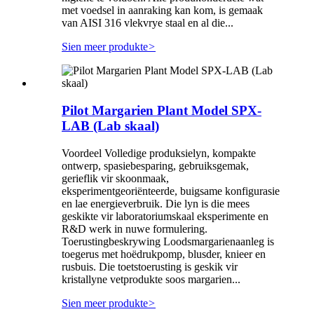
met voedsel in aanraking kan kom, is gemaak
van AISI 316 vlekvrye staal en al die...
Sien meer produkte
>
Pilot Margarien Plant Model SPX-
LAB (Lab skaal)
Voordeel Volledige produksielyn, kompakte
ontwerp, spasiebesparing, gebruiksgemak,
gerieflik vir skoonmaak,
eksperimentgeoriënteerde, buigsame konfigurasie
en lae energieverbruik. Die lyn is die mees
geskikte vir laboratoriumskaal eksperimente en
R&D werk in nuwe formulering.
Toerustingbeskrywing Loodsmargarienaanleg is
toegerus met hoëdrukpomp, blusder, knieer en
rusbuis. Die toetstoerusting is geskik vir
kristallyne vetprodukte soos margarien...
Sien meer produkte
>