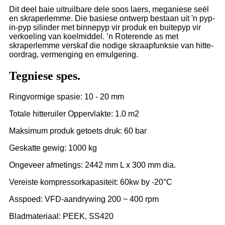
Dit deel baie uitruilbare dele soos laers, meganiese seël
en skraperlemme. Die basiese ontwerp bestaan ​​uit 'n pyp-
in-pyp silinder met binnepyp vir produk en buitepyp vir
verkoeling van koelmiddel. ’n Roterende as met
skraperlemme verskaf die nodige skraapfunksie van hitte-
oordrag, vermenging en emulgering.
Tegniese spes.
Ringvormige spasie: 10 - 20 mm
Totale hitteruiler Oppervlakte: 1.0 m2
Maksimum produk getoets druk: 60 bar
Geskatte gewig: 1000 kg
Ongeveer afmetings: 2442 mm L x 300 mm dia.
Vereiste kompressorkapasiteit: 60kw by -20°C
Asspoed: VFD-aandrywing 200 ~ 400 rpm
Bladmateriaal: PEEK, SS420