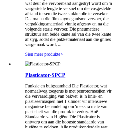
wat deur die vervoerband aangedryf word om 'n
vasgestelde lengte te versnel om die vasgestelde
afstand tussen die twee stukke olie te verseker.
Daarna na die film snymeganisme vervoer, die
verpakkingsmateriaal vinnig afgesny en na die
volgende stasie vervoer. Die pneumatiese
struktuur aan beide kante sal van die twee kante
af styg, sodat die pakketmateriaal aan die ghries
vasgemaak word, ...
Sien meer produkte
>
Plasticator-SPCP
Funksie en buigsaamheid Die Plasticator, wat
normaalweg toegerus is met penrotormasjien vir
die vervaardiging van bakvet, is 'n knie- en
plastiseermasjien met 1 silinder vir intensiewe
meganiese behandeling om 'n ekstra mate van
plastisiteit van die produk te verkry. Hoë
Standaarde van Higiëne Die Plasticator is
ontwerp om aan die hoogste standaarde van
higiëne te voldoen. Alle produkonderdele wat