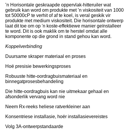
’n Horisontale geskraapde oppervlak-hitteruiler wat
gebruik kan word om produkte met ’n viskositeit van 1000
tot 50000cP te verhit of af te koel, is veral geskik vir
produkte met medium viskositeit. Die horisontale ontwerp
laat dit toe om op 'n koste-effektiewe manier geïnstalleer
te word. Dit is ook maklik om te herstel omdat alle
komponente op die grond in stand gehou kan word.
Koppelverbinding
Duursame skraper materiaal en proses
Hoë presisie bewerkingsproses
Robuuste hitte-oordragbuismateriaal en
binnegatprosesbehandeling
Die hitte-oordragbuis kan nie uitmekaar gehaal en
afsonderlik vervang word nie
Neem Rx-reeks heliese ratverkleiner aan
Konsentriese installasie, hoër installasievereistes
Volg 3A-ontwerpstandaarde