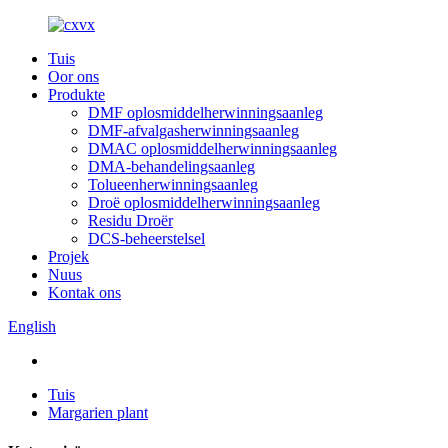
Tuis
Oor ons
Produkte
DMF oplosmiddelherwinningsaanleg
DMF-afvalgasherwinningsaanleg
DMAC oplosmiddelherwinningsaanleg
DMA-behandelingsaanleg
Tolueenherwinningsaanleg
Droë oplosmiddelherwinningsaanleg
Residu Droër
DCS-beheerstelsel
Projek
Nuus
Kontak ons
English
Tuis
Margarien plant